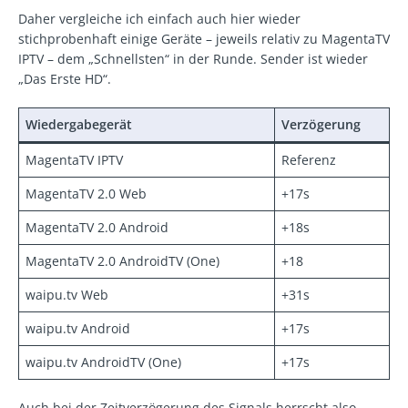
Daher vergleiche ich einfach auch hier wieder
stichprobenhaft einige Geräte – jeweils relativ zu MagentaTV
IPTV – dem „Schnellsten“ in der Runde. Sender ist wieder
„Das Erste HD“.
Wiedergabegerät
Verzögerung
MagentaTV IPTV
Referenz
MagentaTV 2.0 Web
+17s
MagentaTV 2.0 Android
+18s
MagentaTV 2.0 AndroidTV (One)
+18
waipu.tv Web
+31s
waipu.tv Android
+17s
waipu.tv AndroidTV (One)
+17s
Auch bei der Zeitverzögerung des Signals herrscht also