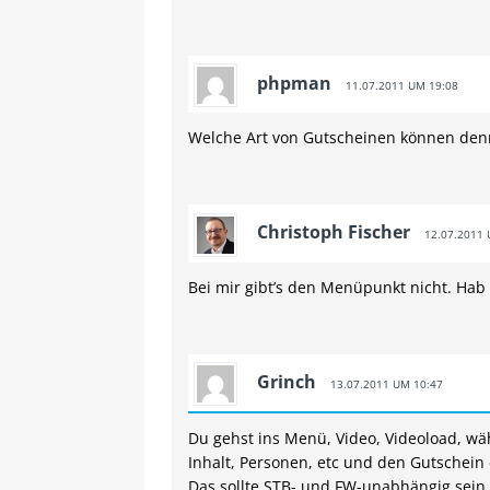
phpman
11.07.2011 UM 19:08
Welche Art von Gutscheinen können de
Christoph Fischer
12.07.2011 
Bei mir gibt’s den Menüpunkt nicht. Hab 
Grinch
13.07.2011 UM 10:47
Du gehst ins Menü, Video, Videoload, wäh
Inhalt, Personen, etc und den Gutschein 
Das sollte STB- und FW-unabhängig sein