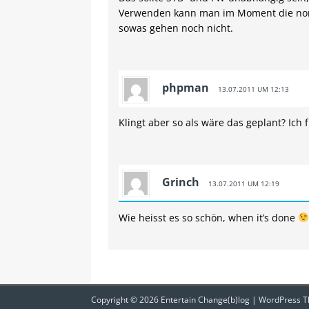
Verwenden kann man im Moment die norm
sowas gehen noch nicht.
phpman
13.07.2011 UM 12:13
Klingt aber so als wäre das geplant? Ich
Grinch
13.07.2011 UM 12:19
Wie heisst es so schön, when it’s done
Copyright © 2026 Entertain Change(b)log | WordPress