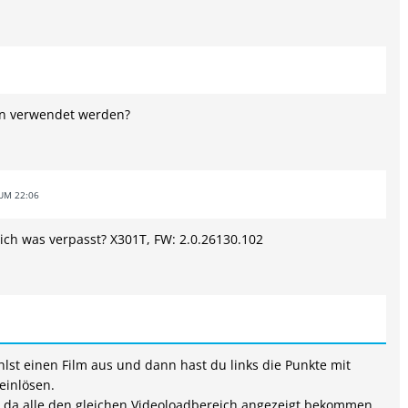
nn verwendet werden?
UM 22:06
ich was verpasst? X301T, FW: 2.0.26130.102
lst einen Film aus und dann hast du links die Punkte mit
einlösen.
, da alle den gleichen Videoloadbereich angezeigt bekommen.