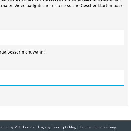
alen Videoloadgutscheine, also solche Geschenkkarten oder
 frag besser nicht wann?
 Theme by
MH Themes
| Logo by
forum.iptv.blog
|
Datenschutzerklärung