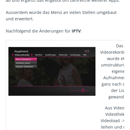
ab und ergänzt das Angebot um zahlreiche weiterer Apps.
Ausserdem wurde das Menü an vielen Stellen umgebaut
und erweitert.
Nachfolgend die Änderungen für
IPTV
:
Das
Videorekorder
wurde etwa
umstrukturiert
eigenen
Aufnahmen s
ganz nach obe
der Liste
gewandert
Aus Video wi
Videothek, a
Videoload -> V
leihen und der