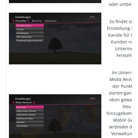
oder umbenan
So findet sich
Einstellung de
Kanäle für DS
Kunden nun
Untermen
Fernsehen
.
Im Unterme
Media Receive
der Punkt
N
starten
ganz n
oben gewande
Neu
hinzugekommen
Mobile Gerä
verbinden
das 
Verwaltung 