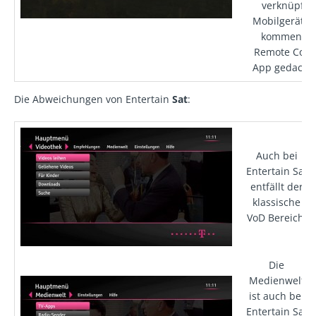
verknüpfte
Mobilgeräte 
kommende
Remote Cont
App gedacht i
Die Abweichungen von Entertain
Sat
:
Auch bei
Entertain Sat
entfällt der
klassische
VoD Bereich.
Die
Medienwelt
ist auch bei
Entertain Sat