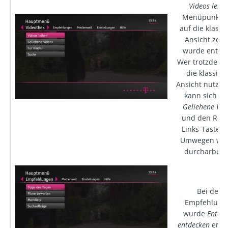
Videos leihe
Menüpunkt, 
auf die klassi
Ansicht zeigt
wurde entfer
Wer trotzdem 
die klassisc
Ansicht nutzen 
kann sich üb
Geliehene Vid
und den Rech
Links-Tasten 
Umwegen wie
durcharbeit
Bei den
Empfehlung
wurde
Entert
entdecken
entfe