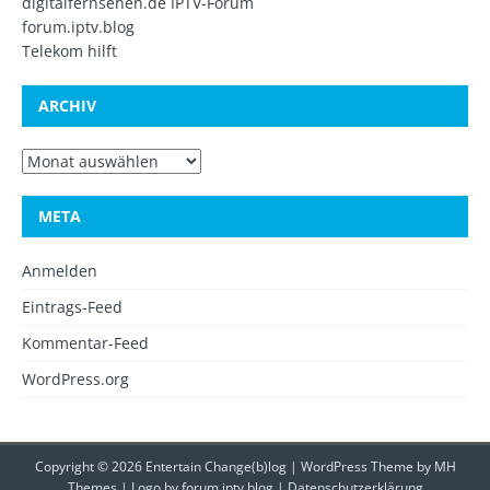
digitalfernsehen.de IPTV-Forum
forum.iptv.blog
Telekom hilft
ARCHIV
META
Anmelden
Eintrags-Feed
Kommentar-Feed
WordPress.org
Copyright © 2026 Entertain Change(b)log | WordPress Theme by
MH
Themes
| Logo by
forum.iptv.blog
|
Datenschutzerklärung