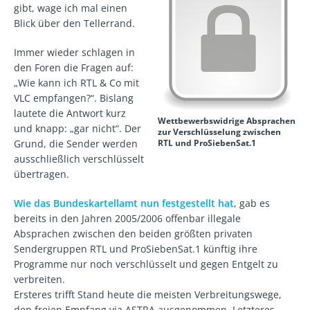
gibt, wage ich mal einen
Blick über den Tellerrand.
Immer wieder schlagen in
den Foren die Fragen auf:
„Wie kann ich RTL & Co mit
VLC empfangen?“. Bislang
lautete die Antwort kurz
Wettbewerbswidrige Absprachen
und knapp: „gar nicht“. Der
zur Verschlüsselung zwischen
Grund, die Sender werden
RTL und ProSiebenSat.1
ausschließlich verschlüsselt
übertragen.
Wie das Bundeskartellamt nun festgestellt hat
, gab es
bereits in den Jahren 2005/2006 offenbar illegale
Absprachen zwischen den beiden größten privaten
Sendergruppen RTL und ProSiebenSat.1 künftig ihre
Programme nur noch verschlüsselt und gegen Entgelt zu
verbreiten.
Ersteres trifft Stand heute die meisten Verbreitungswege,
den freien Empfang via ASTRA ausgenommen. Letzteres