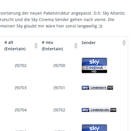
ortierung der neuen Paketstruktur angepasst. D.h. Sky Atlantic
gerutscht und die Sky Cinema Sender gehen nach vorne. Die
meinen Sky glaubt mir wäre hier sonst langweilig ;)):
# alt
# neu
Sender
(Entertain)
(Entertain)
(9)702
(9)700
(9)703
(9)701
(9)704
(9)702