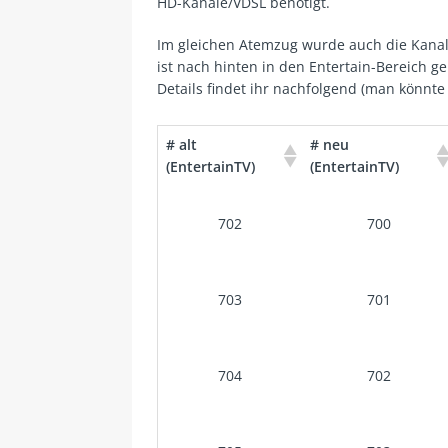
HD-Kanäle/VDSL benötigt.
Im gleichen Atemzug wurde auch die Kanals
ist nach hinten in den Entertain-Bereich 
Details findet ihr nachfolgend (man könnte 
# alt
# neu
(EntertainTV)
(EntertainTV)
702
700
703
701
704
702