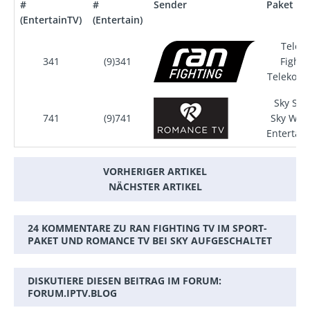
#
#
Sender
Paket
(EntertainTV)
(Entertain)
Telek
341
(9)341
Fighti
Telekom 
Sky Star
741
(9)741
Sky Welt
Entertai
VORHERIGER ARTIKEL
NÄCHSTER ARTIKEL
24 KOMMENTARE ZU RAN FIGHTING TV IM SPORT-
PAKET UND ROMANCE TV BEI SKY AUFGESCHALTET
DISKUTIERE DIESEN BEITRAG IM FORUM:
FORUM.IPTV.BLOG