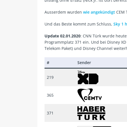
bislang ohne Ersatz (Nick Jr. ist dort bereit
Ausserdem wurden
wie angekündigt
CEM T
Und das Beste kommt zum Schluss,
Sky 1 h
Update 02.01.2020
: CNN Türk wurde heute 
Programmplatz 371 ein. Und bei Disney XD w
Telekom Paket) und Disney Channel weiterh
#
Sender
219
365
371