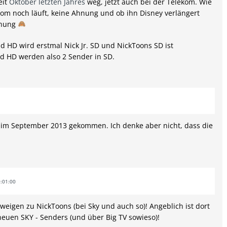
eit
Oktober letzten Jahres
weg, jetzt auch bei der Telekom. Wie
ekom noch läuft, keine Ahnung und ob ihn Disney verlängert
Ahnung
d HD wird erstmal Nick Jr. SD und NickToons SD ist
d HD werden also 2 Sender in SD.
s im September 2013 gekommen. Ich denke aber nicht, dass die
:01:00
hweigen zu NickToons (bei Sky und auch so)! Angeblich ist dort
neuen SKY - Senders (und über Big TV sowieso)!