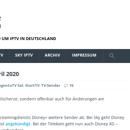
 UM IPTV IN DEUTSCHLAND
TV
SKY IPTV
ARCHIV
IMPRESSUM
il 2020
gentaTV Sat
,
StartTV
,
TV-Sender
16
Aprilscherze, sondern offenbar auch für Änderungen am
treamingdiensts Disney+ weitere Sender ab. Bei Sky geht Disney
ist
angekündigt
. Bei der Telekom geht nun auch Disney XD –