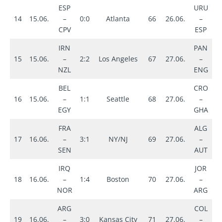
ESP
URU
14
15.06.
–
0:0
Atlanta
66
26.06.
–
0
CPV
ESP
IRN
PAN
15
15.06.
–
2:2
Los Angeles
67
27.06.
–
0
NZL
ENG
BEL
CRO
16
15.06.
–
1:1
Seattle
68
27.06.
–
2
EGY
GHA
FRA
ALG
17
16.06.
–
3:1
NY/NJ
69
27.06.
–
3
SEN
AUT
IRQ
JOR
18
16.06.
–
1:4
Boston
70
27.06.
–
1
NOR
ARG
ARG
COL
19
16.06.
–
3:0
Kansas City
71
27.06.
–
0