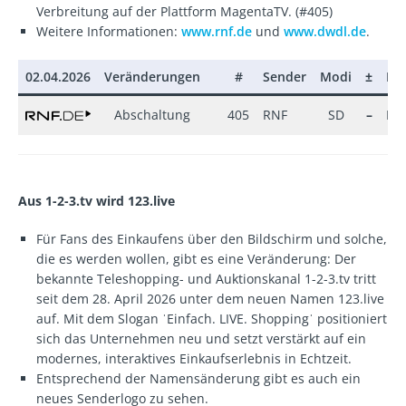
Verbreitung auf der Plattform MagentaTV. (#405)
Weitere Informationen:
www.rnf.de
und
www.dwdl.de
.
02.04.2026
Veränderungen
#
Sender
Modi
±
Pa
Abschaltung
405
RNF
SD
–
Ma
Aus 1-2-3.tv wird 123.live
Für Fans des Einkaufens über den Bildschirm und solche,
die es werden wollen, gibt es eine Veränderung: Der
bekannte Teleshopping- und Auktionskanal 1-2-3.tv tritt
seit dem 28. April 2026 unter dem neuen Namen 123.live
auf. Mit dem Slogan ˈEinfach. LIVE. Shoppingˈ positioniert
sich das Unternehmen neu und setzt verstärkt auf ein
modernes, interaktives Einkaufserlebnis in Echtzeit.
Entsprechend der Namensänderung gibt es auch ein
neues Senderlogo zu sehen.