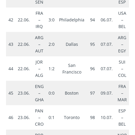
SEN
ESP
FRA
USA
42
22.06.
–
3:0
Philadelphia
94
06.07.
–
1
IRQ
BEL
ARG
ARG
43
22.06.
–
2:0
Dallas
95
07.07.
–
3
AUT
EGY
JOR
SUI
San
4
44
22.06.
–
1:2
96
07.07.
–
Francisco
i
ALG
COL
ENG
FRA
45
23.06.
–
0:0
Boston
97
09.07.
–
2
GHA
MAR
PAN
ESP
46
23.06.
–
0:1
Toronto
98
10.07.
–
2
CRO
BEL