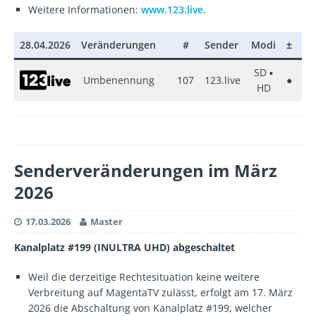
Weitere Informationen:
www.123.live
.
28.04.2026
Veränderungen
#
Sender
Modi
±
Pa
SD ▪
Umbenennung
107
123.live
●
Ma
HD
Senderveränderungen im März
2026
17.03.2026
Master
Kanalplatz #199 (INULTRA UHD) abgeschaltet
Weil die derzeitige Rechtesituation keine weitere
Verbreitung auf MagentaTV zulässt, erfolgt am 17. März
2026 die Abschaltung von Kanalplatz #199, welcher