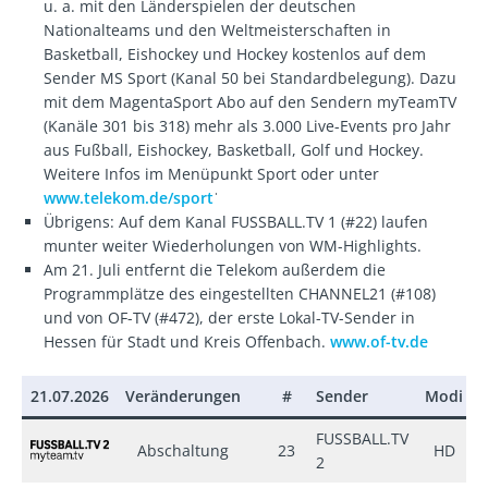
u. a. mit den Länderspielen der deutschen
Nationalteams und den Weltmeisterschaften in
Basketball, Eishockey und Hockey kostenlos auf dem
Sender MS Sport (Kanal 50 bei Standardbelegung). Dazu
mit dem MagentaSport Abo auf den Sendern myTeamTV
(Kanäle 301 bis 318) mehr als 3.000 Live-Events pro Jahr
aus Fußball, Eishockey, Basketball, Golf und Hockey.
Weitere Infos im Menüpunkt Sport oder unter
www.telekom.de/sport
ˈ
Übrigens: Auf dem Kanal FUSSBALL.TV 1 (#22) laufen
munter weiter Wiederholungen von WM-Highlights.
Am 21. Juli entfernt die Telekom außerdem die
Programmplätze des eingestellten CHANNEL21 (#108)
und von OF-TV (#472), der erste Lokal-TV-Sender in
Hessen für Stadt und Kreis Offenbach.
www.of-tv.de
21.07.2026
Veränderungen
#
Sender
Modi
±
FUSSBALL.TV
Abschaltung
23
HD
–
2