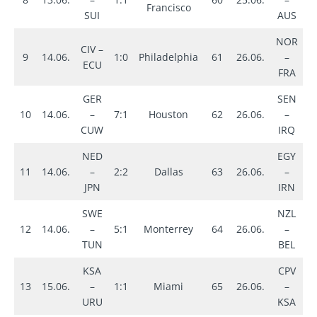
Francisco
SUI
AUS
NOR
CIV –
9
14.06.
1:0
Philadelphia
61
26.06.
–
1
ECU
FRA
GER
SEN
10
14.06.
–
7:1
Houston
62
26.06.
–
5
CUW
IRQ
NED
EGY
11
14.06.
–
2:2
Dallas
63
26.06.
–
1
JPN
IRN
SWE
NZL
12
14.06.
–
5:1
Monterrey
64
26.06.
–
1
TUN
BEL
KSA
CPV
13
15.06.
–
1:1
Miami
65
26.06.
–
0
URU
KSA