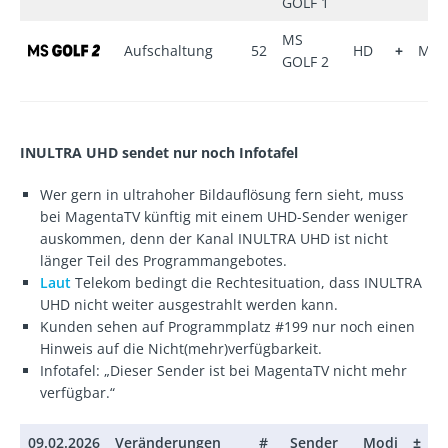
GOLF 1
MS
Aufschaltung
52
HD
+
Mag
GOLF 2
INULTRA UHD sendet nur noch Infotafel
Wer gern in ultrahoher Bildauflösung fern sieht, muss
bei MagentaTV künftig mit einem UHD-Sender weniger
auskommen, denn der Kanal INULTRA UHD ist nicht
länger Teil des Programmangebotes.
Laut
Telekom bedingt die Rechtesituation, dass INULTRA
UHD nicht weiter ausgestrahlt werden kann.
Kunden sehen auf Programmplatz #199 nur noch einen
Hinweis auf die Nicht(mehr)verfügbarkeit.
Infotafel: „Dieser Sender ist bei MagentaTV nicht mehr
verfügbar.“
09.02.2026
Veränderungen
#
Sender
Modi
±
P