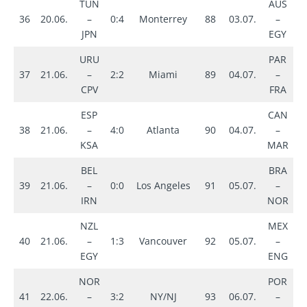
TUN
AUS
2
36
20.06.
–
0:4
Monterrey
88
03.07.
–
i
JPN
EGY
URU
PAR
37
21.06.
–
2:2
Miami
89
04.07.
–
0
CPV
FRA
ESP
CAN
38
21.06.
–
4:0
Atlanta
90
04.07.
–
0
KSA
MAR
BEL
BRA
39
21.06.
–
0:0
Los Angeles
91
05.07.
–
1
IRN
NOR
NZL
MEX
40
21.06.
–
1:3
Vancouver
92
05.07.
–
2
EGY
ENG
NOR
POR
41
22.06.
–
3:2
NY/NJ
93
06.07.
–
0