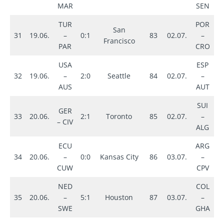
n
MAR
SEN
TUR
POR
San
31
19.06.
–
0:1
83
02.07.
–
2
Francisco
PAR
CRO
USA
ESP
32
19.06.
–
2:0
Seattle
84
02.07.
–
3
AUS
AUT
SUI
GER
33
20.06.
2:1
Toronto
85
02.07.
–
2
– CIV
ALG
ECU
ARG
3
34
20.06.
–
0:0
Kansas City
86
03.07.
–
n
CUW
CPV
NED
COL
35
20.06.
–
5:1
Houston
87
03.07.
–
1
SWE
GHA