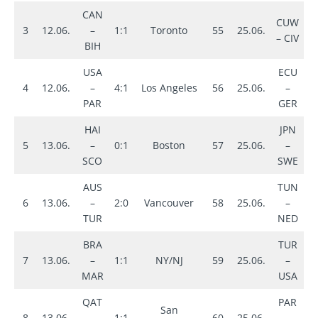
CAN
CUW
3
12.06.
–
1:1
Toronto
55
25.06.
0
– CIV
BIH
USA
ECU
4
12.06.
–
4:1
Los Angeles
56
25.06.
–
2
PAR
GER
HAI
JPN
5
13.06.
–
0:1
Boston
57
25.06.
–
1
SCO
SWE
AUS
TUN
6
13.06.
–
2:0
Vancouver
58
25.06.
–
1
TUR
NED
BRA
TUR
7
13.06.
–
1:1
NY/NJ
59
25.06.
–
3
MAR
USA
QAT
PAR
San
8
13.06.
–
1:1
60
25.06.
–
0