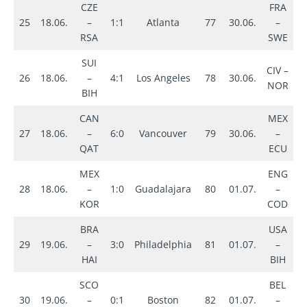
CZE
FRA
25
18.06.
–
1:1
Atlanta
77
30.06.
–
3
RSA
SWE
SUI
CIV –
26
18.06.
–
4:1
Los Angeles
78
30.06.
1
NOR
BIH
CAN
MEX
27
18.06.
–
6:0
Vancouver
79
30.06.
–
2
QAT
ECU
MEX
ENG
28
18.06.
–
1:0
Guadalajara
80
01.07.
–
2
KOR
COD
BRA
USA
29
19.06.
–
3:0
Philadelphia
81
01.07.
–
2
HAI
BIH
SCO
BEL
3
30
19.06.
–
0:1
Boston
82
01.07.
–