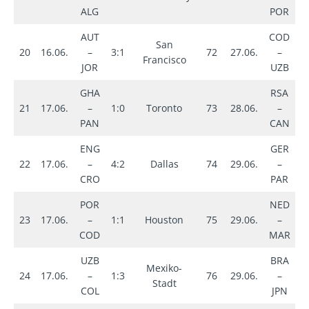
ALG
POR
AUT
COD
San
20
16.06.
–
3:1
72
27.06.
–
3
Francisco
JOR
UZB
GHA
RSA
21
17.06.
–
1:0
Toronto
73
28.06.
–
0
PAN
CAN
ENG
GER
3
22
17.06.
–
4:2
Dallas
74
29.06.
–
i
CRO
PAR
POR
NED
2
23
17.06.
–
1:1
Houston
75
29.06.
–
i
COD
MAR
UZB
BRA
Mexiko-
24
17.06.
–
1:3
76
29.06.
–
2
Stadt
COL
JPN