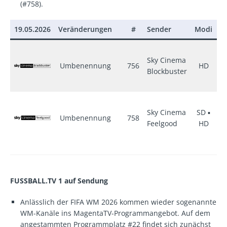
(#758).
19.05.2026
Veränderungen
#
Sender
Modi
±
Sky Cinema
Umbenennung
756
HD
●
Blockbuster
Sky Cinema
SD ▪
Umbenennung
758
●
Feelgood
HD
FUSSBALL.TV 1 auf Sendung
Anlässlich der FIFA WM 2026 kommen wieder sogenannte
WM-Kanäle ins MagentaTV-Programmangebot. Auf dem
angestammten Programmplatz #22 findet sich zunächst