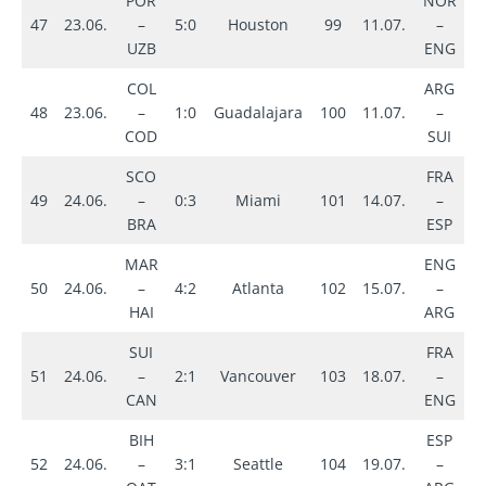
POR
NOR
1
47
23.06.
–
5:0
Houston
99
11.07.
–
n
UZB
ENG
COL
ARG
3
48
23.06.
–
1:0
Guadalajara
100
11.07.
–
n
COD
SUI
SCO
FRA
49
24.06.
–
0:3
Miami
101
14.07.
–
0
BRA
ESP
MAR
ENG
50
24.06.
–
4:2
Atlanta
102
15.07.
–
1
HAI
ARG
SUI
FRA
51
24.06.
–
2:1
Vancouver
103
18.07.
–
4
CAN
ENG
BIH
ESP
1
52
24.06.
–
3:1
Seattle
104
19.07.
–
n