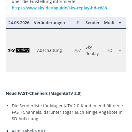
über die Einstellung informierte.
https://www.sky.de/tvguide/sky-replay-hd-c888
24.03.2026
Veränderungen
#
Sender
Modi
±
Pa
W
Ser
Sky
W
Abschaltung
707
HD
–
Replay
Fil
&
Ser
Neue FAST-Channels
(MagentaTV 2.0)
Die Senderliste für MagentaTV 2.0-Kunden enthält neue
FAST-Channels, darunter sogar auch einige Angebote in
SD-Auflösung:
#145 Fabella (HD)