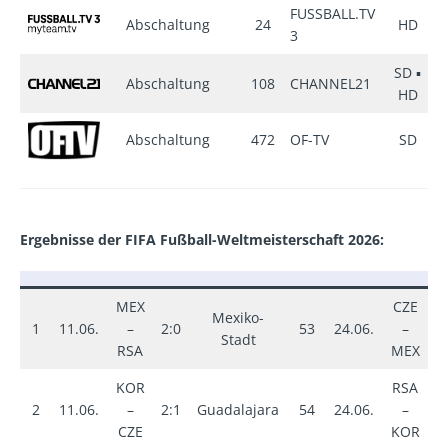
FUSSBALL.TV
Abschaltung
24
HD
–
3
SD ▪
Abschaltung
108
CHANNEL21
–
HD
Abschaltung
472
OF-TV
SD
–
Ergebnisse der FIFA Fußball-Weltmeisterschaft 2026:
MEX
CZE
Mexiko-
1
11.06.
–
2:0
53
24.06.
–
0
Stadt
RSA
MEX
KOR
RSA
2
11.06.
–
2:1
Guadalajara
54
24.06.
–
1
CZE
KOR