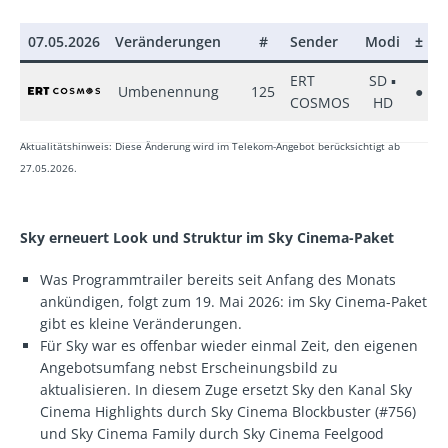
07.05.2026
Veränderungen
#
Sender
Modi
±
P
ERT
SD ▪
Umbenennung
125
●
M
COSMOS
HD
Aktualitätshinweis: Diese Änderung wird im Telekom-Angebot berücksichtigt ab
27.05.2026.
Sky erneuert Look und Struktur im Sky Cinema-Paket
Was Programmtrailer bereits seit Anfang des Monats
ankündigen, folgt zum 19. Mai 2026: im Sky Cinema-Paket
gibt es kleine Veränderungen.
Für Sky war es offenbar wieder einmal Zeit, den eigenen
Angebotsumfang nebst Erscheinungsbild zu
aktualisieren. In diesem Zuge ersetzt Sky den Kanal Sky
Cinema Highlights durch Sky Cinema Blockbuster (#756)
und Sky Cinema Family durch Sky Cinema Feelgood