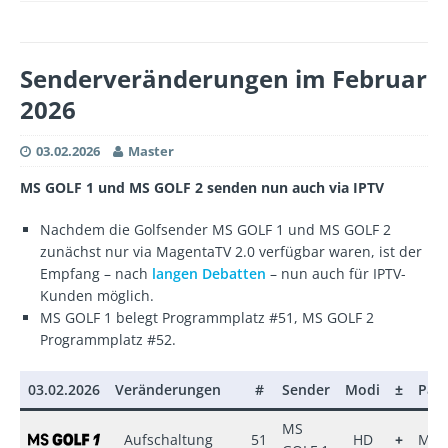
Senderveränderungen im Februar
2026
03.02.2026
Master
MS GOLF 1 und MS GOLF 2 senden nun auch via IPTV
Nachdem die Golfsender MS GOLF 1 und MS GOLF 2
zunächst nur via MagentaTV 2.0 verfügbar waren, ist der
Empfang – nach
langen Debatten
– nun auch für IPTV-
Kunden möglich.
MS GOLF 1 belegt Programmplatz #51, MS GOLF 2
Programmplatz #52.
03.02.2026
Veränderungen
#
Sender
Modi
±
Pak
MS
Aufschaltung
51
HD
+
Mag