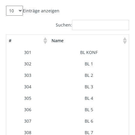
Einträge anzeigen
Suchen:
#
Name
301
BL KONF
302
BL 1
303
BL 2
304
BL 3
305
BL 4
306
BL 5
307
BL 6
308
BL 7