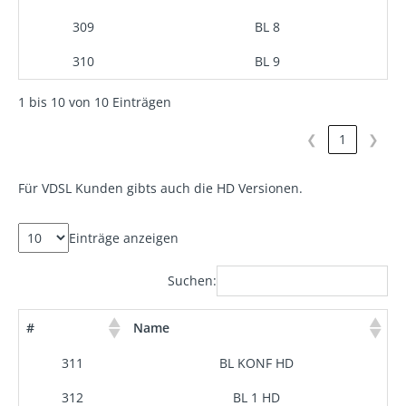
309
BL 8
310
BL 9
1 bis 10 von 10 Einträgen
❮
1
❯
Für VDSL Kunden gibts auch die HD Versionen.
Einträge anzeigen
Suchen:
#
Name
311
BL KONF HD
312
BL 1 HD