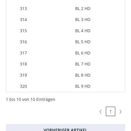
313
BL 2 HD
314
BL 3 HD
315
BL 4 HD
316
BL 5 HD
317
BL 6 HD
318
BL 7 HD
319
BL 8 HD
320
BL 9 HD
1 bis 10 von 10 Einträgen
❮
1
❯
VORHERIGER ARTIKEL