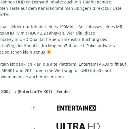
s können UHD on Demand Inhalte auch mit 16Mbit genutzt
roten Taste auf dem Kanal kommt man übrigens direkt zur Liste
inTV.
nals leider nur Inhaber eines 100Mbit+ Anschlusses, eines MR
s UHD TV mit HDCP 2.2 Fähigkeit. Wer all(!) diese
shockey in UHD Qualität freuen. Eine extra Buchung des
cht nötig, der Kanal ist im MagentaZuhause L-Paket aufwärts
ppe so schon klein genug
ain ist denk ich klar, die alte Plattform. EntertainTV X00 trifft auf
f MR401 und 201 – denn die Werbung für UHD Inhalte auf
, wenn man sie auch nutzen kann.
 X00)
# (EntertainTV X01)
Sender
19