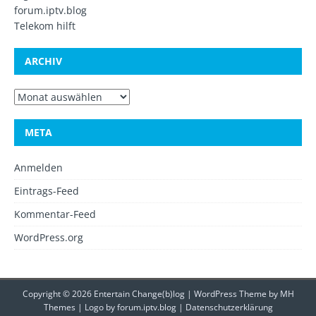
forum.iptv.blog
Telekom hilft
ARCHIV
META
Anmelden
Eintrags-Feed
Kommentar-Feed
WordPress.org
Copyright © 2026 Entertain Change(b)log | WordPress Theme by
MH
Themes
| Logo by
forum.iptv.blog
|
Datenschutzerklärung