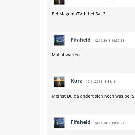
Bei MagentaTV 1, bei Sat 3.
Fifaheld
12.11.2018 19:37:28
Mal abwarten…
Kurz
12.11.2018 19:39:16
Meinst Du da ändert sich noch was bei S
Fifaheld
12.11.2018 19:39:54