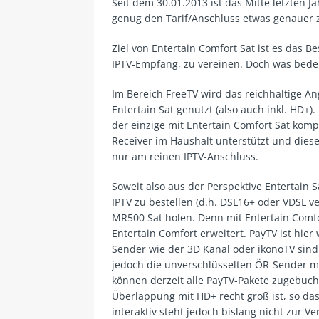
Seit dem 30.01.2013 ist das Mitte letzten 
genug den Tarif/Anschluss etwas genauer 
Ziel von Entertain Comfort Sat ist es das B
IPTV-Empfang, zu vereinen. Doch was bedeu
Im Bereich FreeTV wird das reichhaltige An
Entertain Sat genutzt (also auch inkl. HD+
der einzige mit Entertain Comfort Sat kompa
Receiver im Haushalt unterstützt und diese
nur am reinen IPTV-Anschluss.
Soweit also aus der Perspektive Entertain 
IPTV zu bestellen (d.h. DSL16+ oder VDSL ve
MR500 Sat holen. Denn mit Entertain Comfo
Entertain Comfort erweitert. PayTV ist hier
Sender wie der 3D Kanal oder ikonoTV sind
jedoch die unverschlüsselten ÖR-Sender mi
können derzeit alle PayTV-Pakete zugebucht
Überlappung mit HD+ recht groß ist, so das
interaktiv steht jedoch bislang nicht zur 