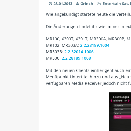
28.01.2013
Grinch
Entertain Sat
,
Wie angekündigt startete heute die Vertei
Die Änderungen findet ihr wie immer in ext
MR100, X300T, X301T, MR300A, MR300B, 
MR102, MR303A:
2.2.28189.1004
MR303B:
2.2.32014.1006
MR500:
2.2.28189.1008
Mit den neuen Clients einher geht auch e
Menüpunkt Untertitel hinzu und aus „Neu st
verfügbaren Media Receiver jedoch nicht fu