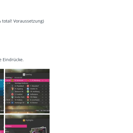
s
A total! Voraussetzung)
e Eindrücke.