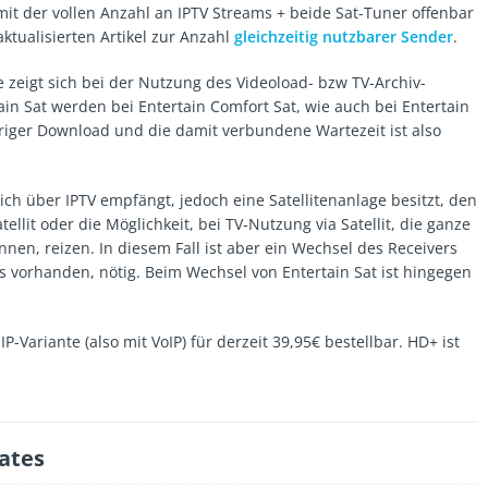
mit der vollen Anzahl an IPTV Streams + beide Sat-Tuner offenbar
aktualisierten Artikel zur Anzahl
gleichzeitig nutzbarer Sender
.
e zeigt sich bei der Nutzung des Videoload- bzw TV-Archiv-
in Sat werden bei Entertain Comfort Sat, wie auch bei Entertain
eriger Download und die damit verbundene Wartezeit ist also
ich über IPTV empfängt, jedoch eine Satellitenanlage besitzt, den
lit oder die Möglichkeit, bei TV-Nutzung via Satellit, die ganze
nen, reizen. In diesem Fall ist aber ein Wechsel des Receivers
ls vorhanden, nötig. Beim Wechsel von Entertain Sat ist hingegen
IP-Variante (also mit VoIP) für derzeit 39,95€ bestellbar. HD+ ist
ates