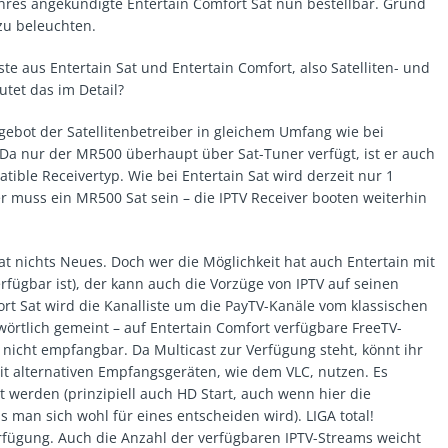
Jahres angekündigte Entertain Comfort Sat nun bestellbar. Grund
zu beleuchten.
este aus Entertain Sat und Entertain Comfort, also Satelliten- und
tet das im Detail?
gebot der Satellitenbetreiber in gleichem Umfang wie bei
). Da nur der MR500 überhaupt über Sat-Tuner verfügt, ist er auch
tible Receivertyp. Wie bei Entertain Sat wird derzeit nur 1
r muss ein MR500 Sat sein – die IPTV Receiver booten weiterhin
Sat nichts Neues. Doch wer die Möglichkeit hat auch Entertain mit
rfügbar ist), der kann auch die Vorzüge von IPTV auf seinen
rt Sat wird die Kanalliste um die PayTV-Kanäle vom klassischen
 wörtlich gemeint – auf Entertain Comfort verfügbare FreeTV-
 nicht empfangbar. Da Multicast zur Verfügung steht, könnt ihr
t alternativen Empfangsgeräten, wie dem VLC, nutzen. Es
 werden (prinzipiell auch HD Start, auch wenn hier die
s man sich wohl für eines entscheiden wird). LIGA total!
Verfügung. Auch die Anzahl der verfügbaren IPTV-Streams weicht