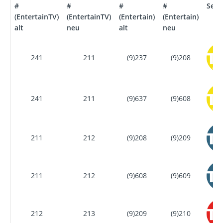
#
#
#
#
Send
(EntertainTV)
(EntertainTV)
(Entertain)
(Entertain)
alt
neu
alt
neu
241
211
(9)237
(9)208
241
211
(9)637
(9)608
211
212
(9)208
(9)209
211
212
(9)608
(9)609
212
213
(9)209
(9)210