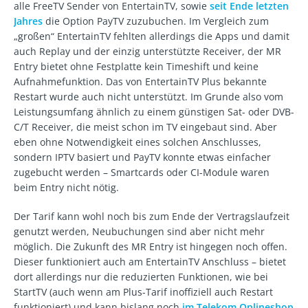
alle FreeTV Sender von EntertainTV, sowie
seit Ende letzten
Jahres
die Option PayTV zuzubuchen. Im Vergleich zum
„großen“ EntertainTV fehlten allerdings die Apps und damit
auch Replay und der einzig unterstützte Receiver, der MR
Entry bietet ohne Festplatte kein Timeshift und keine
Aufnahmefunktion. Das von EntertainTV Plus bekannte
Restart wurde auch nicht unterstützt. Im Grunde also vom
Leistungsumfang ähnlich zu einem günstigen Sat- oder DVB-
C/T Receiver, die meist schon im TV eingebaut sind. Aber
eben ohne Notwendigkeit eines solchen Anschlusses,
sondern IPTV basiert und PayTV konnte etwas einfacher
zugebucht werden – Smartcards oder CI-Module waren
beim Entry nicht nötig.
Der Tarif kann wohl noch bis zum Ende der Vertragslaufzeit
genutzt werden, Neubuchungen sind aber nicht mehr
möglich. Die Zukunft des MR Entry ist hingegen noch offen.
Dieser funktioniert auch am EntertainTV Anschluss – bietet
dort allerdings nur die reduzierten Funktionen, wie bei
StartTV (auch wenn am Plus-Tarif inoffiziell auch Restart
funktioniert) und kann bislang noch
im Telekom Onlineshop