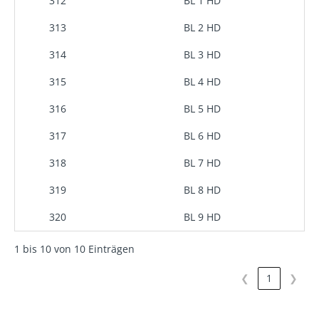
312
BL 1 HD
313
BL 2 HD
314
BL 3 HD
315
BL 4 HD
316
BL 5 HD
317
BL 6 HD
318
BL 7 HD
319
BL 8 HD
320
BL 9 HD
1 bis 10 von 10 Einträgen
❮
1
❯