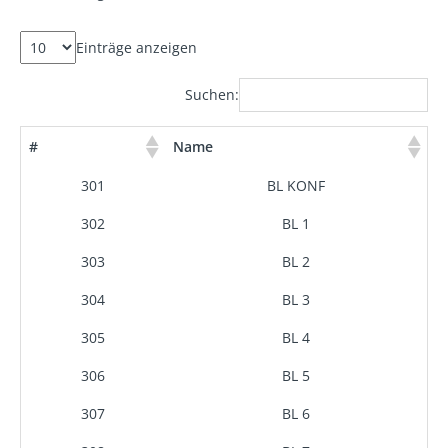
Einträge anzeigen
Suchen:
#
Name
301
BL KONF
302
BL 1
303
BL 2
304
BL 3
305
BL 4
306
BL 5
307
BL 6