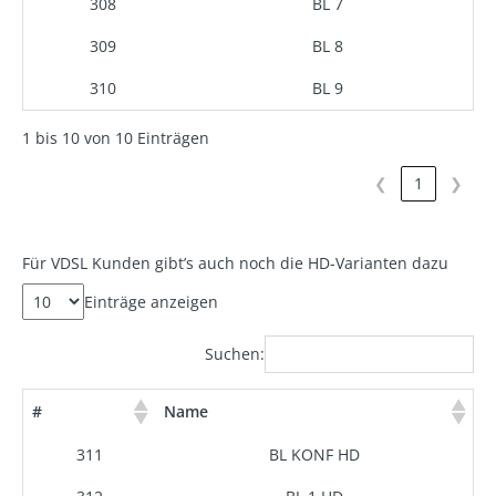
308
BL 7
309
BL 8
310
BL 9
1 bis 10 von 10 Einträgen
❮
1
❯
Für VDSL Kunden gibt’s auch noch die HD-Varianten dazu
Einträge anzeigen
Suchen:
#
Name
311
BL KONF HD