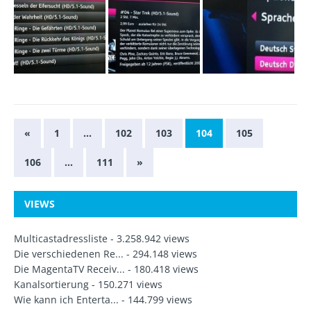
«
1
…
102
103
104
105
106
…
111
»
VIEWS
Multicastadressliste
- 3.258.942 views
Die verschiedenen Re...
- 294.148 views
Die MagentaTV Receiv...
- 180.418 views
Kanalsortierung
- 150.271 views
Wie kann ich Enterta...
- 144.799 views