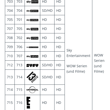
703
703
HD
HD
704
704
SD/HD
HD
705
701
HD
HD
707
705
HD
HD
708
702
HD
HD
709
706
HD
HD
Sky
WOW
Entertainment
710
707
HD
HD
Serien
712
713
SD/HD
HD
WOW Serien
(und
(und Filme)
Filme)
713
714
SD/HD
HD
714
715
HD
HD
715
716
HD
HD