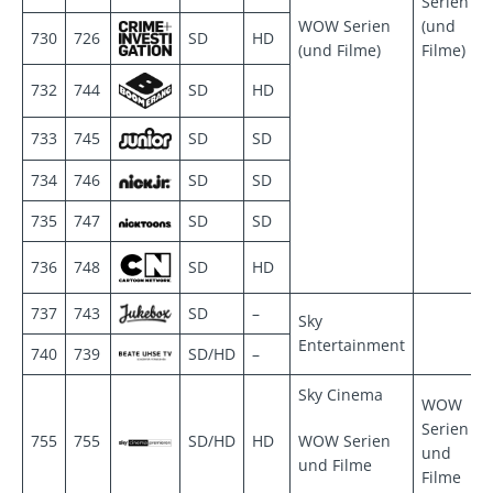
Serien
WOW Serien
(und
730
726
SD
HD
(und Filme)
Filme)
732
744
SD
HD
733
745
SD
SD
734
746
SD
SD
735
747
SD
SD
736
748
SD
HD
737
743
SD
–
Sky
Entertainment
740
739
SD/HD
–
Sky Cinema
WOW
Serien
755
755
SD/HD
HD
WOW Serien
und
und Filme
Filme