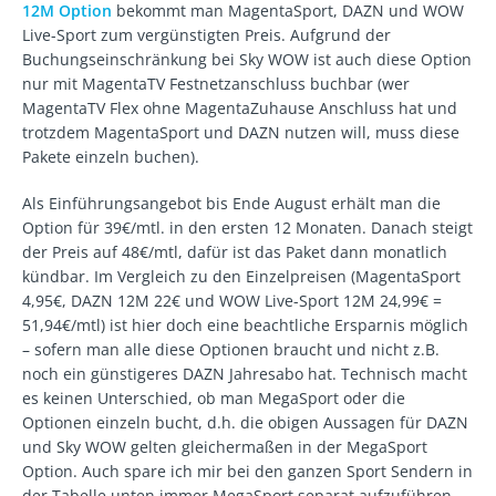
12M Option
bekommt man MagentaSport, DAZN und WOW
Live-Sport zum vergünstigten Preis. Aufgrund der
Buchungseinschränkung bei Sky WOW ist auch diese Option
nur mit MagentaTV Festnetzanschluss buchbar (wer
MagentaTV Flex ohne MagentaZuhause Anschluss hat und
trotzdem MagentaSport und DAZN nutzen will, muss diese
Pakete einzeln buchen).
Als Einführungsangebot bis Ende August erhält man die
Option für 39€/mtl. in den ersten 12 Monaten. Danach steigt
der Preis auf 48€/mtl, dafür ist das Paket dann monatlich
kündbar. Im Vergleich zu den Einzelpreisen (MagentaSport
4,95€, DAZN 12M 22€ und WOW Live-Sport 12M 24,99€ =
51,94€/mtl) ist hier doch eine beachtliche Ersparnis möglich
– sofern man alle diese Optionen braucht und nicht z.B.
noch ein günstigeres DAZN Jahresabo hat. Technisch macht
es keinen Unterschied, ob man MegaSport oder die
Optionen einzeln bucht, d.h. die obigen Aussagen für DAZN
und Sky WOW gelten gleichermaßen in der MegaSport
Option. Auch spare ich mir bei den ganzen Sport Sendern in
der Tabelle unten immer MegaSport separat aufzuführen.