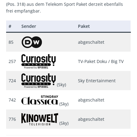
(Pos. 318) aus dem Telekom Sport Paket derzeit ebenfalls
frei empfangbar.
#
Sender
Paket
85
abgeschaltet
257
TV-Paket Doku / Big TV
724
Sky Entertainment
(Sky)
742
abgeschaltet
(Sky)
776
abgeschaltet
(Sky)