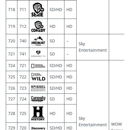
718
711
SD/HD
HD
719
712
HD
HD
720
740
SD
–
Sky
Entertainment
721
741
SD
–
724
721
SD/HD
HD
725
722
SD/HD
HD
726
723
SD/HD
HD
727
724
SD
HD
728
725
HD
HD
Sky
WOW
Entertainment
729
720
SD/HD
HD