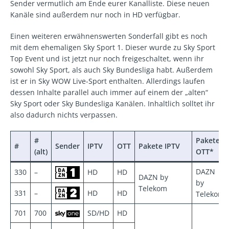
Sender vermutlich am Ende eurer Kanalliste. Diese neuen
Kanäle sind außerdem nur noch in HD verfügbar.
Einen weiteren erwähnenswerten Sonderfall gibt es noch
mit dem ehemaligen Sky Sport 1. Dieser wurde zu Sky Sport
Top Event und ist jetzt nur noch freigeschaltet, wenn ihr
sowohl Sky Sport, als auch Sky Bundesliga habt. Außerdem
ist er in Sky WOW Live-Sport enthalten. Allerdings laufen
dessen Inhalte parallel auch immer auf einem der „alten“
Sky Sport oder Sky Bundesliga Kanälen. Inhaltlich solltet ihr
also dadurch nichts verpassen.
#
Pakete
#
Sender
IPTV
OTT
Pakete IPTV
(alt)
OTT*
DAZN
330
–
HD
HD
DAZN by
by
Telekom
331
–
HD
HD
Telekom
701
700
SD/HD
HD