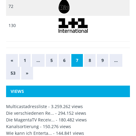
72
130
«
1
…
5
6
7
8
9
…
53
»
VIEWS
Multicastadressliste
- 3.259.262 views
Die verschiedenen Re...
- 294.152 views
Die MagentaTV Receiv...
- 180.482 views
Kanalsortierung
- 150.276 views
Wie kann ich Enterta...
- 144.841 views