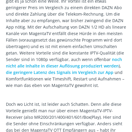
gibt es ja schon eine Weile. Ihr Vorteil ist ein etwas
geringerer Preis im Vergleich zu einem direkten DAZN Abo
und direkte Zahlung über die Telekom-Rechnung. Um die
Inhalte aber zu empfangen, war bisher zwingend die DAZN
App nötig. Mit der Aufschaltung von DAZN 1/2 HD als lineare
Kanäle von MagentaTV entfällt diese Hürde in den meisten
Fällen (vorausgesetzt das gewünschte Programm wird dort
übertragen) und es ist mit einem einfachen Umschalten
getan. Weitere Vorteile sind die konstante IPTV-Qualität (die
Sender sind in 1080p verfügbar, auch wenn offenbar
noch
nicht alle Inhalte in dieser Auflösung produziert werden
),
die geringere Latenz des Signals im Vergleich zur App
und
Komfortfunktionen wie Timeshift, Restart und Aufnahmen –
wie man das eben von MagentaTV gewohnt ist.
Doch wo Licht ist, ist leider auch Schatten. Denn alle diese
Vorteile genießt man nur über einen MagentaTV-IPTV-
Receiver (also MR200/201/400/401/601/Box(Play). Hier sind
die Sender ohne Einschränkungen verfügbar. Anders sieht
das bei den MagentaTV OTT Empfängern aus – habt ihr