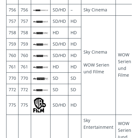
756
756
SD/HD
–
Sky Cinema
757
757
SD/HD
HD
758
758
HD
HD
759
759
SD/HD
HD
Sky Cinema
WOW
760
760
SD/HD
HD
Serien
WOW Serien
761
761
HD
HD
und
und Filme
Filme
770
770
SD
SD
772
772
SD
SD
775
775
SD/HD
HD
Sky
WOW
Entertainment
Serien
(und