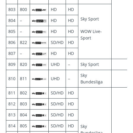
803
800
HD
HD
Sky Sport
804
–
HD
HD
805
–
HD
HD
WOW Live-
Sport
806
822
SD/HD
HD
807
–
HD
HD
809
820
UHD
–
Sky Sport
Sky
810
811
UHD
–
Bundesliga
811
802
SD/HD
HD
812
803
SD/HD
HD
813
804
SD/HD
HD
814
805
SD/HD
HD
Sky
Bundesliga