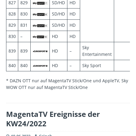
827
829
SD/HD
HD
828
830
SD/HD
HD
829
831
SD/HD
HD
830
–
HD
HD
Sky
839
839
HD
–
Entertainment
840
840
HD
–
Sky Sport
* DAZN OTT nur auf MagentaTV Stick/One und AppleTV, Sky
WOW OTT nur auf MagentaTV Stick/One
MagentaTV Ereignisse der
KW24/2022